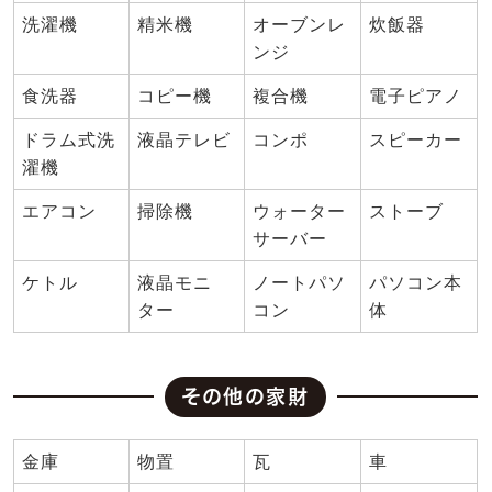
洗濯機
精米機
オーブンレ
炊飯器
ンジ
食洗器
コピー機
複合機
電子ピアノ
ドラム式洗
液晶テレビ
コンポ
スピーカー
濯機
エアコン
掃除機
ウォーター
ストーブ
サーバー
ケトル
液晶モニ
ノートパソ
パソコン本
ター
コン
体
その他の家財
金庫
物置
瓦
車