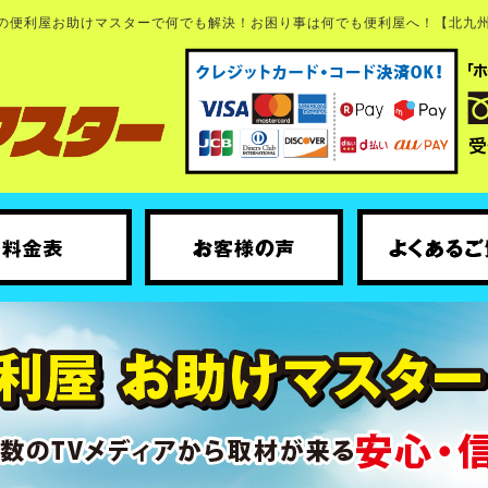
区の便利屋お助けマスターで何でも解決！お困り事は何でも便利屋へ！【北九