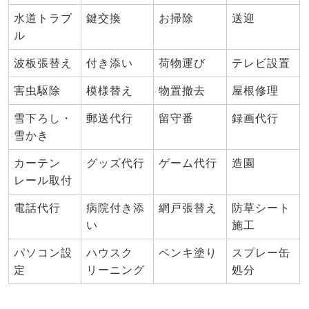
水道トラブ
鍵交換
お掃除
送迎
ル
波板張替え
付き添い
荷物運び
テレビ設置
害虫駆除
模様替え
物置撤去
屋根修理
雪下ろし・
郵送代行
留守番
録画代行
雪かき
カーテン
グッズ代行
ゲーム代行
造園
レール取付
電話代行
病院付き添
網戸張替え
防草シート
い
施工
パソコン設
ハウスク
ペンキ塗り
スプレー缶
定
リーニング
処分